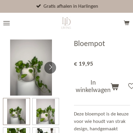
Ga
Gratis afhalen in Harlingen
direct
naar
de
hoofdinhoud
Bloempot
€ 19,95
In
winkelwagen
Deze bloempot is de
keuze
voor wie houdt van strak
design, handgemaakt